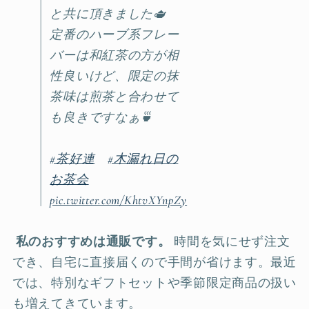
と共に頂きました🫖
定番のハーブ系フレー
バーは和紅茶の方が相
性良いけど、限定の抹
茶味は煎茶と合わせて
も良きですなぁ🍵
#茶好連
#木漏れ日の
お茶会
pic.twitter.com/KhtvXYnpZy
私のおすすめは通販です。
時間を気にせず注文
でき、自宅に直接届くので手間が省けます。最近
では、特別なギフトセットや季節限定商品の扱い
も増えてきています。