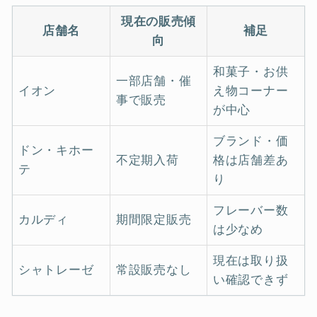
現在の販売傾
店舗名
補足
向
和菓子・お供
一部店舗・催
イオン
え物コーナー
事で販売
が中心
ブランド・価
ドン・キホー
不定期入荷
格は店舗差あ
テ
り
フレーバー数
カルディ
期間限定販売
は少なめ
現在は取り扱
シャトレーゼ
常設販売なし
い確認できず