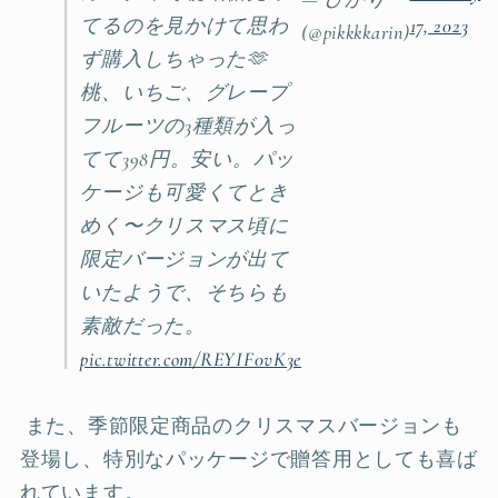
てるのを見かけて思わ
17, 2023
(@pikkkkarin)
ず購入しちゃった🫶
桃、いちご、グレープ
フルーツの3種類が入っ
てて398円。安い。パッ
ケージも可愛くてとき
めく〜クリスマス頃に
限定バージョンが出て
いたようで、そちらも
素敵だった。
pic.twitter.com/REYIF0vK3e
また、季節限定商品のクリスマスバージョンも
登場し、特別なパッケージで贈答用としても喜ば
れています。