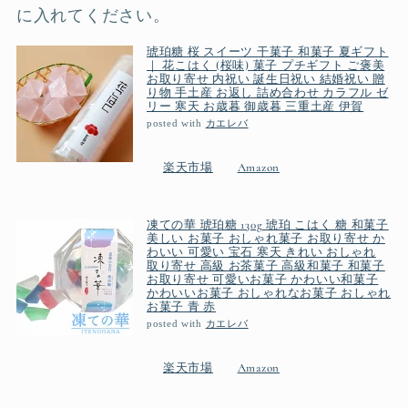
に入れてください。
琥珀糖 桜 スイーツ 干菓子 和菓子 夏ギフト
｜ 花こはく (桜味) 菓子 プチギフト ご褒美
お取り寄せ 内祝い 誕生日祝い 結婚祝い 贈
り物 手土産 お返し 詰め合わせ カラフル ゼ
リー 寒天 お歳暮 御歳暮 三重土産 伊賀
posted with
カエレバ
楽天市場
Amazon
凍ての華 琥珀糖 130g 琥珀 こはく 糖 和菓子
美しい お菓子 おしゃれ菓子 お取り寄せ か
わいい 可愛い 宝石 寒天 きれい おしゃれ
取り寄せ 高級 お茶菓子 高級和菓子 和菓子
お取り寄せ 可愛いお菓子 かわいい和菓子
かわいいお菓子 おしゃれなお菓子 おしゃれ
お菓子 青 赤
posted with
カエレバ
楽天市場
Amazon