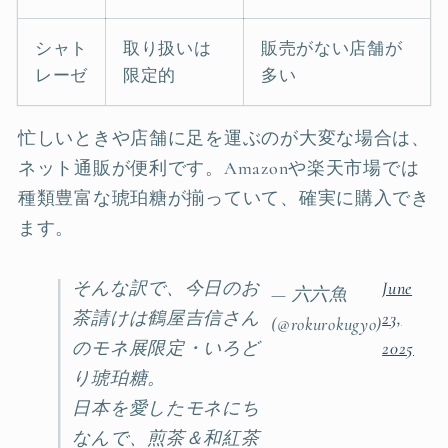
シャト
取り扱いは
販売がない店舗が
レーゼ
限定的
多い
忙しいときや店舗に足を運ぶのが大変な場合は、
ネット通販が便利です。Amazonや楽天市場では
種類豊富な琥珀糖が揃っていて、確実に購入でき
ます。
そんな訳で、今日のお
June
— 六六魚
茶請けは鶴屋吉信さん
23,
(@rokurokugyo)
のモネ展限定・いろど
2025
り琥珀糖。
日本を愛したモネにち
なんで、煎茶＆和紅茶