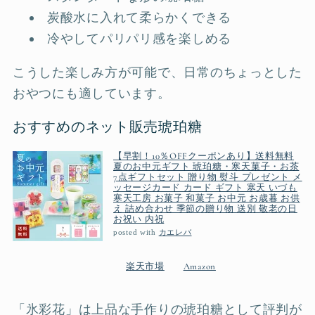
炭酸水に入れて柔らかくできる
冷やしてパリパリ感を楽しめる
こうした楽しみ方が可能で、日常のちょっとした
おやつにも適しています。
おすすめのネット販売琥珀糖
【早割！10％OFFクーポンあり】送料無料
夏のお中元ギフト 琥珀糖・寒天菓子・お茶
7点ギフトセット 贈り物 熨斗 プレゼント メ
ッセージカード カード ギフト 寒天 いづも
寒天工房 お菓子 和菓子 お中元 お歳暮 お供
え 詰め合わせ 季節の贈り物 送別 敬老の日
お祝い 内祝
posted with
カエレバ
楽天市場
Amazon
「氷彩花」は上品な手作りの琥珀糖として評判が