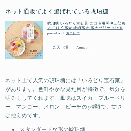
ネット通販でよく選ばれている琥珀糖
琥珀糖 いろどり宝石菓 ご自宅用岡伊三郎商
店 こはく寒天 琥珀寒天 寒天ゼリー ASMR
posted with
カエレバ
楽天市場
Amazon
ネット上で人気の琥珀糖には「いろどり宝石菓」
があります。色鮮やかな見た目が特徴で、気分を
明るくしてくれます。風味はスイカ、ブルーベリ
ー、マンゴー、メロン、ピーチの5種類で、甘さ
は控えめです。
スタンダードな形の琥珀糖