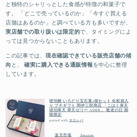
と独特のシャリっとした食感が特徴の和菓子で
す。 「どこで売っているのか」「今すぐ買える
店舗はあるのか」と調べている方も多いですが、
実店舗での取り扱いは限定的
で、タイミングによ
っては見つからないこともあります。
この記事では、
現在確認できている販売店舗の傾
向
と、
確実に購入できる通販情報
を中心に整理
しています。
琥珀糖 いろどり宝石菓2個セット 化粧箱入
り プチギフト 岡伊三郎商店 「こはく寒天
琥珀寒天 寒天ゼリー ASMR」 敬老の日 期
限限定
posted with
カエレバ
楽天市場
Amazon