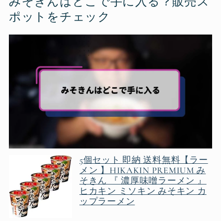
みそきんはどこで手に入る？販売ス
ポットをチェック
5個セット 即納 送料無料【ラー
メン 】HIKAKIN PREMIUM み
そきん 『 濃厚味噌ラーメン 』
ヒカキン ミソキン みそキン カ
ップラーメン