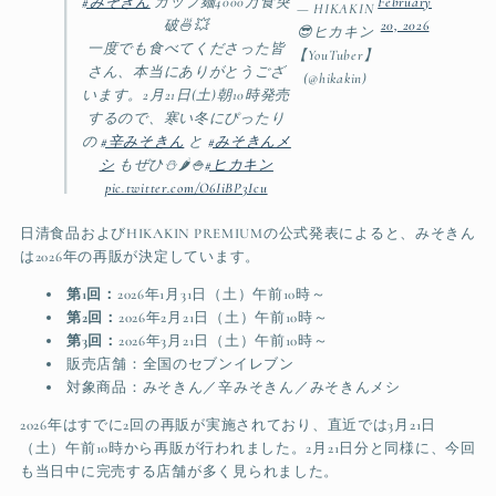
#みそきん
カップ麺4000万食突
February
— HIKAKIN
破🍜💥
20, 2026
😎ヒカキン
一度でも食べてくださった皆
【YouTuber】
さん、本当にありがとうござ
(@hikakin)
います。2月21日(土)朝10時発売
するので、寒い冬にぴったり
の
#辛みそきん
と
#みそきんメ
シ
もぜひ⛄️🌶️🍚
#ヒカキン
pic.twitter.com/O6IiBP3Icu
日清食品およびHIKAKIN PREMIUMの公式発表によると、みそきん
は2026年の再販が決定しています。
第1回：
2026年1月31日（土）午前10時～
第2回：
2026年2月21日（土）午前10時～
第3回：
2026年3月21日（土）午前10時～
販売店舗：全国のセブンイレブン
対象商品：みそきん／辛みそきん／みそきんメシ
2026年はすでに2回の再販が実施されており、直近では3月21日
（土）午前10時から再販が行われました。2月21日分と同様に、今回
も当日中に完売する店舗が多く見られました。