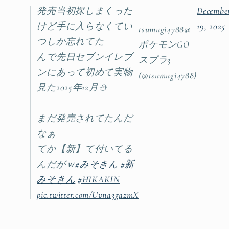
発売当初探しまくった
Decembe
—
けど手に入らなくてい
19, 2025
tsumugi4788@
つしか忘れてた
ポケモンGO
んで先日セブンイレブ
スプラ3
ンにあって初めて実物
(@tsumugi4788)
見た2025年12月⛄️
まだ発売されてたんだ
なぁ
てか【新】て付いてる
んだがｗ
#みそきん
#新
みそきん
#HIKAKIN
pic.twitter.com/Uvna3gazmX