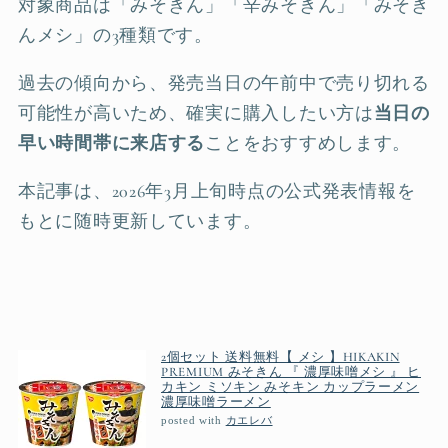
対象商品は「みそきん」「辛みそきん」「みそき
んメシ」の3種類です。
過去の傾向から、発売当日の午前中で売り切れる
可能性が高いため、確実に購入したい方は
当日の
早い時間帯に来店する
ことをおすすめします。
本記事は、2026年3月上旬時点の公式発表情報を
もとに随時更新しています。
2個セット 送料無料【 メシ 】HIKAKIN
PREMIUM みそきん 『 濃厚味噌メシ 』 ヒ
カキン ミソキン みそキン カップラーメン
濃厚味噌ラーメン
posted with
カエレバ