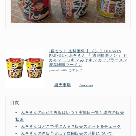
2個セット 送料無料【 メシ 】HIKAKIN
PREMIUM みそきん 『 濃厚味噌メシ 』 ヒ
カキン ミソキン みそキン カップラーメン
濃厚味噌ラーメン
posted with
カエレバ
楽天市場
Amazon
目次
みそきんの2026年再販はいつ？実施日一覧と現在の販売
状況
みそきんはどこで手に入る？販売スポットをチェック
みそきんの再販予定は？次回販売の時期について