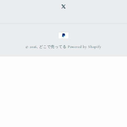
X
(Twitter)
Payment
methods
© 2026,
どこで売ってる
Powered by Shopify