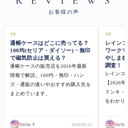
R E V I E W S
お客様の声
”
”
通帳ケースはどこに売ってる？
レインコ
100均(セリア・ダイソー)・無印
ワークマ
で磁気防止は買える？
やしまむ
調査！
通帳ケースの販売店を2026年最新
レインコ
情報で解説。100均・無印・ハン
【2026
ズ・通販の違いやおすすめ購入先を
ドンキ・
まとめています。
をわかり
Stella Y
Stella
2026/04/13