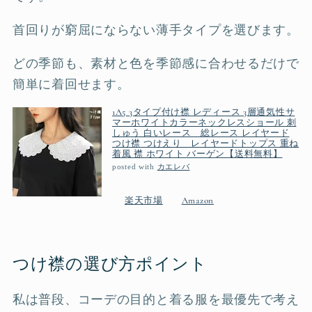
首回りが窮屈にならない薄手タイプを選びます。
どの季節も、素材と色を季節感に合わせるだけで
簡単に着回せます。
1A5 3タイプ付け襟 レディース 3層通気性サ
マーホワイトカラーネックレスショール 刺
しゅう 白いレース 総レース レイヤード
つけ襟 つけえり レイヤードトップス 重ね
着風 襟 ホワイト バーゲン【送料無料】
posted with
カエレバ
楽天市場
Amazon
つけ襟の選び方ポイント
私は普段、コーデの目的と着る服を最優先で考え