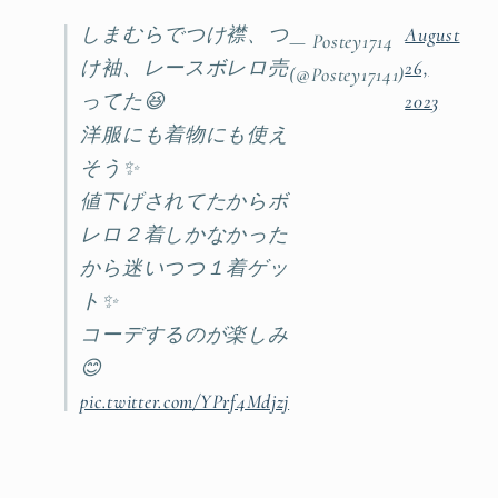
しまむらでつけ襟、つ
August
— Postey1714
け袖、レースボレロ売
26,
(@Postey17141)
ってた😆
2023
洋服にも着物にも使え
そう✨
値下げされてたからボ
レロ２着しかなかった
から迷いつつ１着ゲッ
ト✨
コーデするのが楽しみ
😊
pic.twitter.com/YPrf4Mdjzj