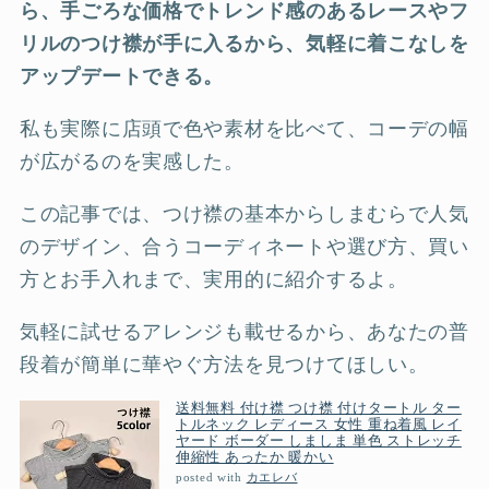
ら、手ごろな価格でトレンド感のあるレースやフ
リルのつけ襟が手に入るから、気軽に着こなしを
アップデートできる。
私も実際に店頭で色や素材を比べて、コーデの幅
が広がるのを実感した。
この記事では、つけ襟の基本からしまむらで人気
のデザイン、合うコーディネートや選び方、買い
方とお手入れまで、実用的に紹介するよ。
気軽に試せるアレンジも載せるから、あなたの普
段着が簡単に華やぐ方法を見つけてほしい。
送料無料 付け襟 つけ襟 付けタートル ター
トルネック レディース 女性 重ね着風 レイ
ヤード ボーダー しましま 単色 ストレッチ
伸縮性 あったか 暖かい
posted with
カエレバ