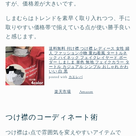
すが、価格差が大きいです。
しまむらはトレンドを素早く取り入れつつ、手に
取りやすい価格帯で揃えている点が使い勝手良い
と感じます。
送料無料 付け襟 つけ襟 レディース 女性 婦
人 ファッション小物 重ね着風 タートルネ
ック ハイネック フェイクレイヤード ボー
ダー しましま 単色 無地 フェイクカラー タ
ートル カジュアル シンプル おしゃれ かわ
いい 白 黒
posted with
カエレバ
楽天市場
Amazon
つけ襟のコーディネート術
つけ襟は1点で雰囲気を変えやすいアイテムで