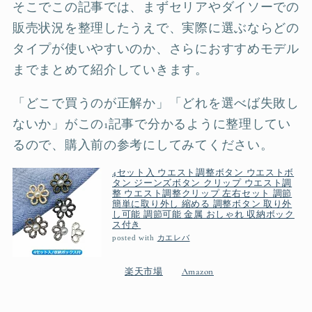
そこでこの記事では、まずセリアやダイソーでの
販売状況を整理したうえで、実際に選ぶならどの
タイプが使いやすいのか、さらにおすすめモデル
までまとめて紹介していきます。
「どこで買うのが正解か」「どれを選べば失敗し
ないか」がこの1記事で分かるように整理してい
るので、購入前の参考にしてみてください。
4セット入 ウエスト調整ボタン ウエストボ
タン ジーンズボタン クリップ ウエスト調
整 ウエスト調整クリップ 左右セット 調節
簡単に取り外し 縮める 調整ボタン 取り外
し可能 調節可能 金属 おしゃれ 収納ボック
ス付き
posted with
カエレバ
楽天市場
Amazon