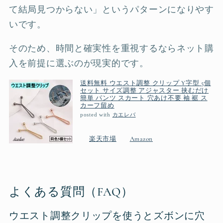
て結局見つからない」というパターンになりやす
いです。
そのため、時間と確実性を重視するならネット購
入を前提に選ぶのが現実的です。
送料無料 ウエスト調整 クリップ Y字型 5個
セット サイズ調整 アジャスター 挟むだけ
簡単 パンツ スカート 穴あけ不要 袖 裾 ス
カーフ留め
posted with
カエレバ
楽天市場
Amazon
よくある質問（FAQ）
ウエスト調整クリップを使うとズボンに穴