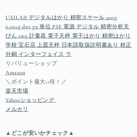
UXILAII デジタルはかり 精密スケール 200g
0.001g dwt gn 単位 PSE 電源 デジタル 精密分析天
びん 1mg 計量器 電子天秤 電子はかり 精密はかり
学校 宝石店 上皿天秤 日本語取扱説明書あり 校正
分銅 インターフェイス ラ
リバリューショップ
Amazon
＼ポイント最大11倍！／
楽天市場
Yahooショッピング
メルカリ
▲どこが安いかチェック▲