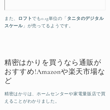
また、
ロフト
でも0.1g単位の「
タニタのデジタル
スケール
」が売ってるようです。
精密はかりを買うなら通販が
おすすめ!Amazonや楽天市場な
ど
精密はかりは、ホームセンターや家電量販店で買
えることがわかりました。