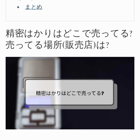
まとめ
精密はかりはどこで売ってる?
売ってる場所(販売店)は?