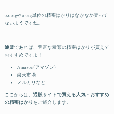
0.001gや0.01g単位の精密はかりはなかなか売って
ないようですね。
通販
であれば、豊富な種類の精密はかりが買えて
おすすめですよ！
Amazon(アマゾン)
楽天市場
メルカリなど
ここからは、
通販サイトで買える人気・おすすめ
の精密はかり
をご紹介します。