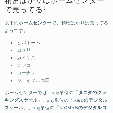
精密はかりはホームセンター
で売ってる?
以下の
ホームセンター
で、精密はかりは売ってる
ようです。
ビバホーム
コメリ
カインズ
ナフコ
コーナン
ジョイフル本田
ホームセンターでは、0.1g単位の「
タニタのクッ
キングスケール
」、0.1g単位の「
A&Dのデジタル
スケール
」、0.1g単位の「
BIGMANのデジタルコ