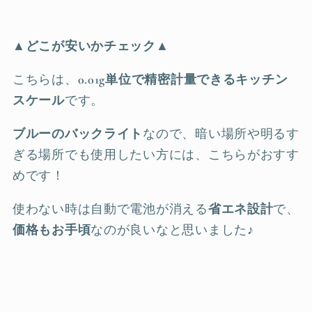
▲どこが安いかチェック▲
こちらは、
0.01g単位で精密計量できるキッチン
スケール
です。
ブルーのバックライト
なので、暗い場所や明るす
ぎる場所でも使用したい方には、こちらがおすす
めです！
使わない時は自動で電池が消える
省エネ設計
で、
価格もお手頃
なのが良いなと思いました♪