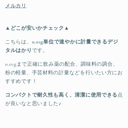
メルカリ
▲どこが安いかチェック▲
こちらは、
0.01g単位で速やかに計量できるデジ
タルはかり
です。
0.01gまで正確に飲み薬の配合、調味料の調合、
粉の軽量、手芸材料の計量などを行いたい方にお
すすめです！
コンパクトで耐久性も高く、清潔に使用できる
点
が良いなと思いました♪