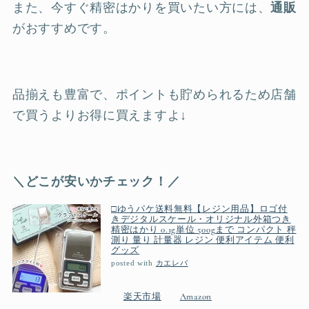
また、今すぐ精密はかりを買いたい方には、
通販
がおすすめです。
品揃えも豊富で、ポイントも貯められるため店舗
で買うよりお得に買えますよ↓
＼どこが安いかチェック！／
□ゆうパケ送料無料【レジン用品】ロゴ付
きデジタルスケール・オリジナル外箱つき
精密はかり 0.1g単位 500gまで コンパクト 秤
測り 量り 計量器 レジン 便利アイテム 便利
グッズ
posted with
カエレバ
楽天市場
Amazon