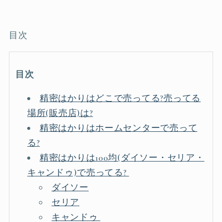
目次
目次
精密はかりはどこで売ってる?売ってる
場所(販売店)は?
精密はかりはホームセンターで売って
る?
精密はかりは100均(ダイソー・セリア・
キャンドゥ)で売ってる?
ダイソー
セリア
キャンドゥ