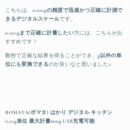
こちらは、
0.001gの精度で迅速かつ正確に計測で
きるデジタルスケール
です。
0.001gまで正確に計量したい
方には、こちらがお
すすめです！
数秒で正確な結果を得ることができ、
g以外の単
位にも変換できる
のが良いなと思いました♪
BOMATA(ボマタ) はかり デジタル キッチン
0.01g単位 最大計量600g USB充電可能