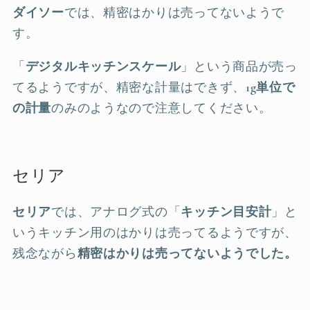
ダイソー
では、精密はかりは売ってないようで
す。
「
デジタルキッチンスケール
」という商品が売っ
てるようですが、精密な計量はできず、
1g単位で
の計量
のみのようなので注意してください。
セリア
セリア
では、アナログ式の「
キッチン目安計
」と
いうキッチン用のはかりは売ってるようですが、
残念ながら
精密はかりは売ってないようでした。