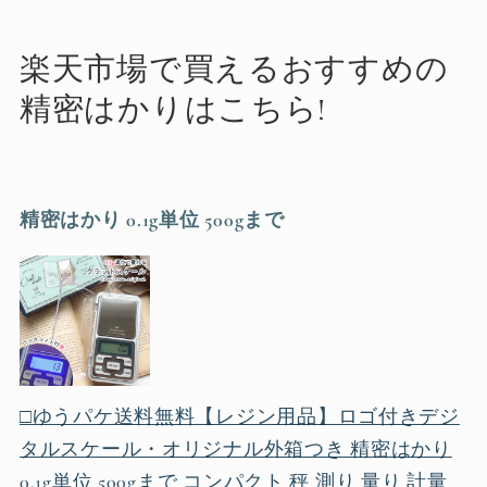
楽天市場で買えるおすすめの
精密はかりはこちら!
精密はかり 0.1g単位 500gまで
□ゆうパケ送料無料【レジン用品】ロゴ付きデジ
タルスケール・オリジナル外箱つき 精密はかり
0.1g単位 500gまで コンパクト 秤 測り 量り 計量