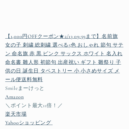
【1,000円OFFクーポン★2/13 09:59まで】名前旗
女の子 刺繍 総刺繍 選べる5色 おしゃれ 節句 サテ
ン 命名旗 赤 黒 ピンク サックス ホワイト 名入れ
命名書 雛人形 初節句 出産祝い ギフト 雛祭り 子
供の日 誕生日 タペストリー 小 小さめサイズ メ
ール便送料無料
Smileまーけっと
Amazon
＼ポイント最大11倍！／
楽天市場
Yahooショッピング