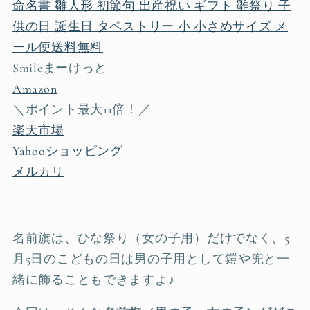
命名書 雛人形 初節句 出産祝い ギフト 雛祭り 子
供の日 誕生日 タペストリー 小 小さめサイズ メ
ール便送料無料
Smileまーけっと
Amazon
＼ポイント最大11倍！／
楽天市場
Yahooショッピング
メルカリ
名前旗は、ひな祭り（女の子用）だけでなく、5
月5日のこどもの日は男の子用として鎧や兜と一
緒に飾ることもできますよ♪