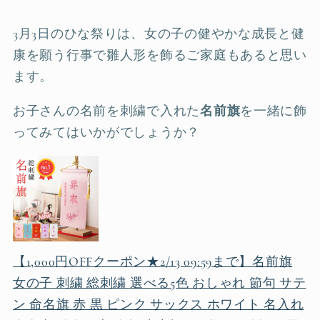
3月3日のひな祭りは、女の子の健やかな成長と健
康を願う行事で雛人形を飾るご家庭もあると思い
ます。
お子さんの名前を刺繍で入れた
名前旗
を一緒に飾
ってみてはいかがでしょうか？
【1,000円OFFクーポン★2/13 09:59まで】名前旗
女の子 刺繍 総刺繍 選べる5色 おしゃれ 節句 サテ
ン 命名旗 赤 黒 ピンク サックス ホワイト 名入れ