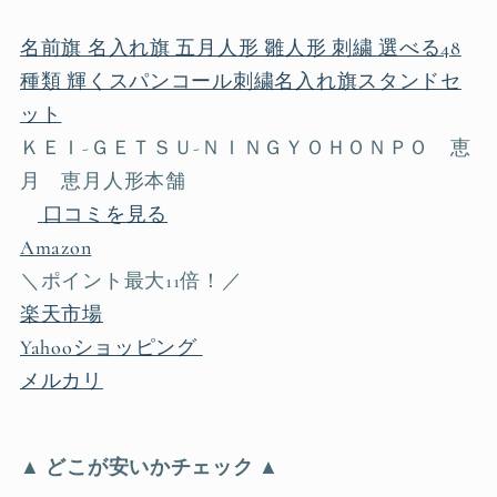
名前旗 名入れ旗 五月人形 雛人形 刺繍 選べる48
種類 輝くスパンコール刺繍名入れ旗スタンドセ
ット
ＫＥＩ‐ＧＥＴＳＵ‐ＮＩＮＧＹＯＨＯＮＰＯ 恵
月 恵月人形本舗
口コミを見る
Amazon
＼ポイント最大11倍！／
楽天市場
Yahooショッピング
メルカリ
▲ どこが安いかチェック ▲