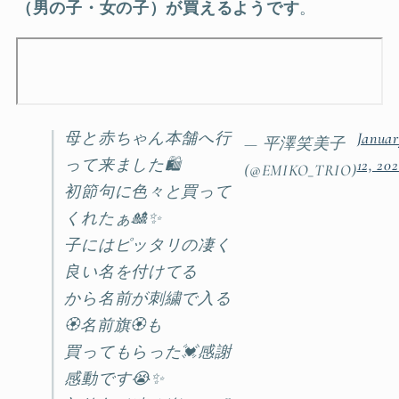
（男の子・女の子）が買えるようです
。
母と赤ちゃん本舗へ行
Janua
— 平澤笑美子
って来ました🛍
12, 20
(@EMIKO_TRIO)
初節句に色々と買って
くれたぁ🎎✨
子にはピッタリの凄く
良い名を付けてる
から名前が刺繍で入る
🏵名前旗🏵も
買ってもらった💓感謝
感動です😭✨