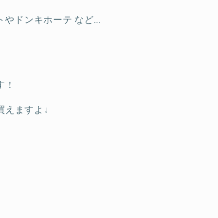
トやドンキホーテ など…
す！
買えますよ↓