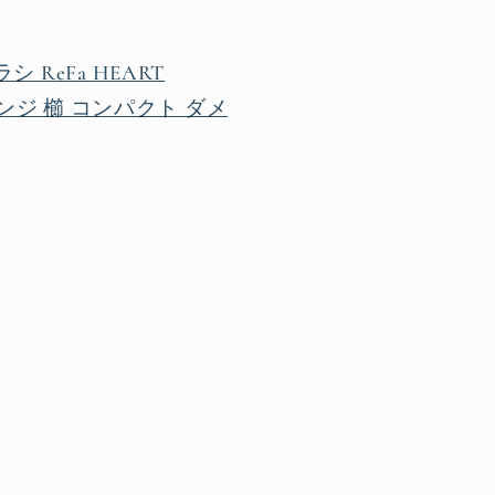
ReFa HEART
ンジ 櫛 コンパクト ダメ