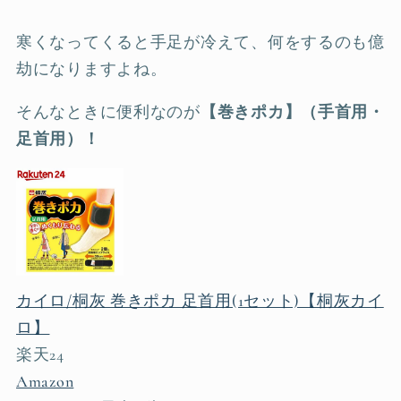
寒くなってくると手足が冷えて、何をするのも億
劫になりますよね。
そんなときに便利なのが
【巻きポカ】（手首用・
足首用）！
カイロ/桐灰 巻きポカ 足首用(1セット)【桐灰カイ
ロ】
楽天24
Amazon