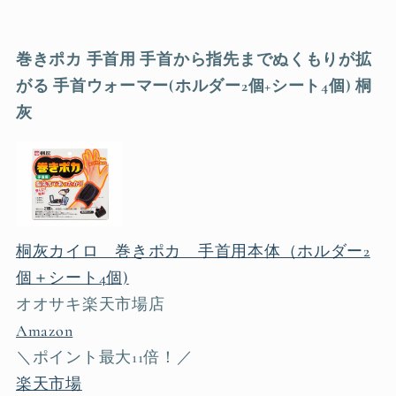
巻きポカ 手首用 手首から指先までぬくもりが拡
がる 手首ウォーマー(ホルダー2個+シート4個) 桐
灰
桐灰カイロ 巻きポカ 手首用本体（ホルダー2
個＋シート4個)
オオサキ楽天市場店
Amazon
＼ポイント最大11倍！／
楽天市場