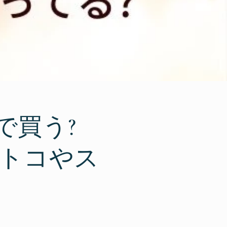
で買う?
ストコやス