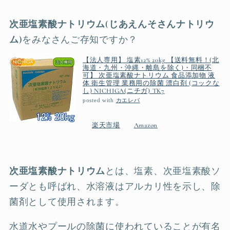
次亜塩素酸ナトリウム
(じあえんそさんナトリウ
ム)
をみなさんご存知ですか？
【法人専用】 塩素12% 20kg 【送料無料！(北
海道・九州・沖縄・離島を除く)・同梱不
可】 次亜塩素酸ナトリウム 食品添加物 液
体 衛生管理 業務用の除菌 漂白剤 (コックな
し) NICHIGA(ニチガ) TK7
posted with
カエレバ
楽天市場
Amazon
次亜塩素酸ナトリウム
とは、塩素、次亜塩素酸ソ
ーダとも呼ばれ、水溶液はアルカリ性を示し、除
菌剤として使用されます。
水道水やプールの除菌に使われていることが有名