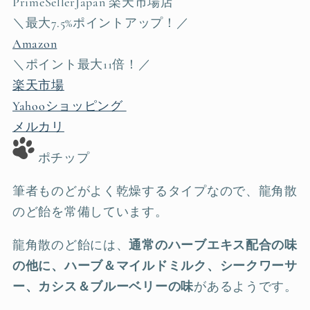
PrimeSellerJapan 楽天市場店
＼最大7.5%ポイントアップ！／
Amazon
＼ポイント最大11倍！／
楽天市場
Yahooショッピング
メルカリ
ポチップ
筆者ものどがよく乾燥するタイプなので、龍角散
のど飴を常備しています。
龍角散のど飴には、
通常のハーブエキス配合の味
の他に、ハーブ＆マイルドミルク、シークワーサ
ー、カシス＆ブルーベリーの味
があるようです。