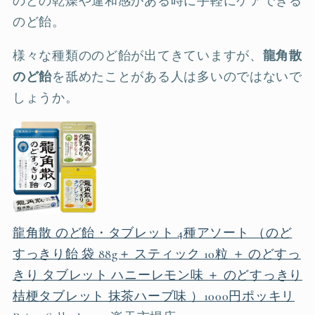
のどの乾燥や違和感がある時に手軽にケアできる
のど飴。
様々な種類ののど飴が出てきていますが、
龍角散
のど飴
を舐めたことがある人は多いのではないで
しょうか。
龍角散 のど飴・タブレット 4種アソート （のど
すっきり飴 袋 88g＋ スティック 10粒 ＋ のどすっ
きり タブレット ハニーレモン味 ＋ のどすっきり
桔梗タブレット 抹茶ハーブ味 ）1000円ポッキリ