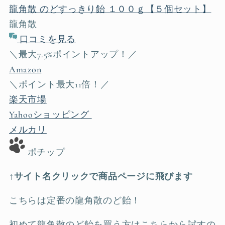
龍角散 のどすっきり飴 １００ｇ【５個セット】
龍角散
口コミを見る
＼最大7.5%ポイントアップ！／
Amazon
＼ポイント最大11倍！／
楽天市場
Yahooショッピング
メルカリ
ポチップ
↑サイト名クリックで商品ページに飛びます
こちらは定番の龍角散のど飴！
初めて龍角散のど飴を買う方はこちらから試すの