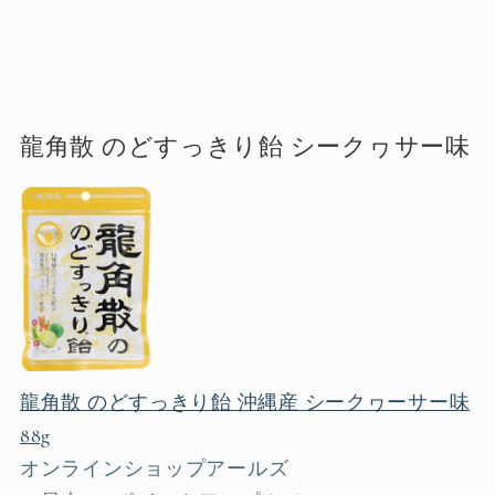
龍角散 のどすっきり飴 シークヮサー味
龍角散 のどすっきり飴 沖縄産 シークヮーサー味
88g
オンラインショップアールズ