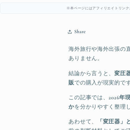
※本ページにはアフィリエイトリンク
Share
海外旅行や海外出張の
ありません。
結論から言うと、
変圧
販
での購入が現実的で
この記事では、
2026
か
を分かりやすく整理
あわせて、
「変圧器」