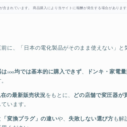
が含まれています。 商品購入により当サイトに報酬が発生する場合があります
直前に、「日本の電化製品がそのまま使えない」と
器は100均では基本的に購入できず
、
ドンキ・家電量
す。
年現在の最新販売状況
をもとに、
どの店舗で変圧器が
しています。
と「変換プラグ」の違い
や、
失敗しない選び方
も解