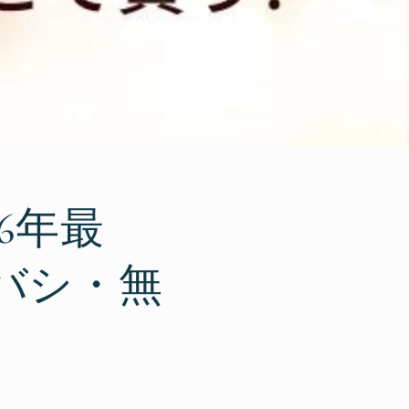
6年最
バシ・無