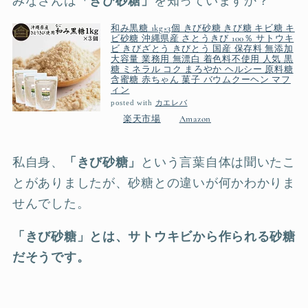
みなさんは
「きび砂糖」
を知っていますか？
和み黒糖 1kg×3個 きび砂糖 きび糖 キビ糖 キ
ビ砂糖 沖縄県産 さとうきび 100％ サトウキ
ビ きびざとう きびとう 国産 保存料 無添加
大容量 業務用 無漂白 着色料不使用 人気 黒
糖 ミネラル コク まろやか ヘルシー 原料糖
含蜜糖 赤ちゃん 菓子 バウムクーヘン マフ
ィン
posted with
カエレバ
楽天市場
Amazon
私自身、
「きび砂糖」
という言葉自体は聞いたこ
とがありましたが、砂糖との違いが何かわかりま
せんでした。
「きび砂糖」とは、サトウキビから作られる砂糖
だそうです。