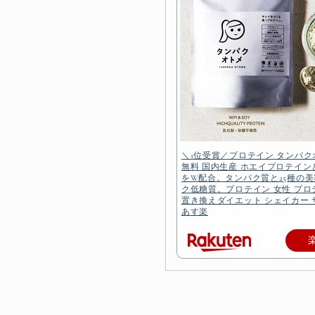
＼1位受賞／プロテイン タンパク
無料 国内生産 ホエイプロテイ
をW配合。タンパク質と25種の
ク低糖質。プロテイン 女性 プロ
置き換えダイエット シェイカー 
あす楽