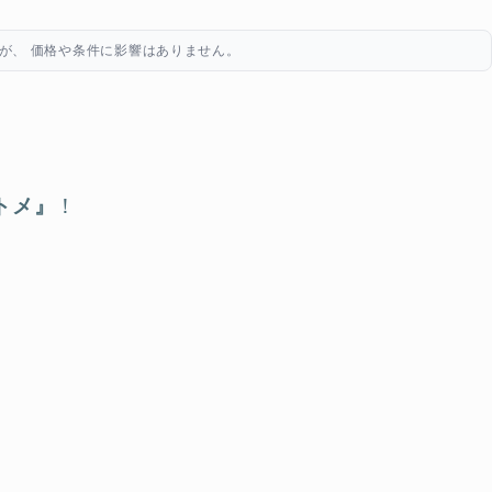
が、 価格や条件に影響はありません。
トメ』
！
。