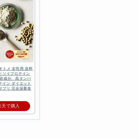
オトメ 女性用 送料
ンとソイプロテイン
美容成分、高タンパ
テイン ダイエット
サプリ 完全栄養食
楽天で購入