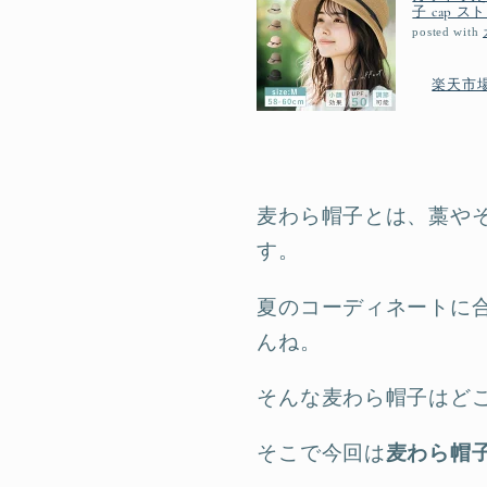
子 cap 
posted with
楽天市
麦わら帽子とは、藁や
す。
夏のコーディネートに
んね。
そんな麦わら帽子はど
そこで今回は
麦わら帽