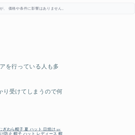
が、 価格や条件に影響はありません。
ケアを行っている人も多
かり受けてしまうので何
ぎわら帽子 夏 ハット 日焼け uv
焼け防止 帽子 ハット レディース 帽