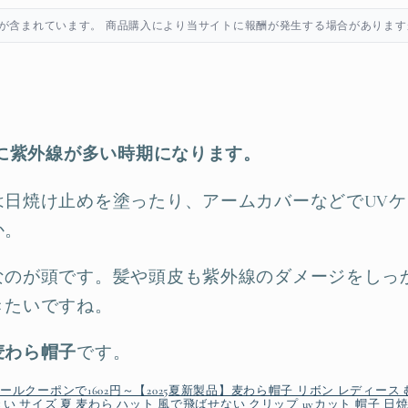
が含まれています。 商品購入により当サイトに報酬が発生する場合があります
特に紫外線が多い時期になります。
は日焼け止めを塗ったり、アームカバーなどでUV
か。
なのが頭です。髪や頭皮も紫外線のダメージをしっ
きたいですね。
麦わら帽子
です。
ルクーポンで1602円～【2025夏新製品】麦わら帽子 リボン レディース む
い サイズ 夏 麦わら ハット 風で飛ばせない クリップ uvカット 帽子 日