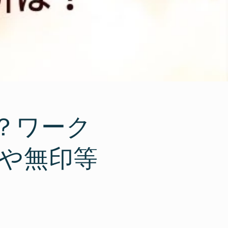
？ワーク
ーや無印等