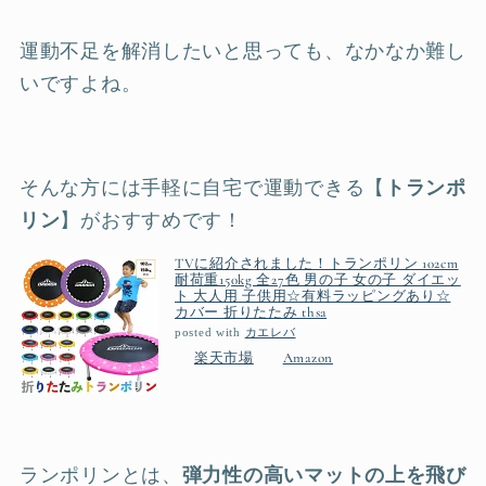
運動不足を解消したいと思っても、なかなか難し
いですよね。
そんな方には手軽に自宅で運動できる【
トランポ
リン
】がおすすめです！
TVに紹介されました！トランポリン 102cm
耐荷重150kg 全27色 男の子 女の子 ダイエッ
ト 大人用 子供用☆有料ラッピングあり☆
カバー 折りたたみ thsa
posted with
カエレバ
楽天市場
Amazon
ランポリンとは、
弾力性の高いマットの上を飛び