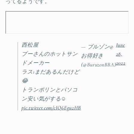
ってるようです。
西松屋
June
— ブルゾン@
プーさんのホットサン
28,
お得好き
ドメーカー
2022
(@BuruzonBBA)
ラス1まだあるんだけど
😂
トランポリンとパソコ
ン安い気がする☺️
pic.twitter.com/cIQ6Egu2HB