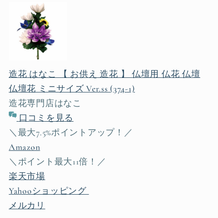
造花 はなこ 【 お供え 造花 】 仏壇用 仏花 仏壇
仏壇花 ミニサイズ Ver.ss (374-1)
造花専門店はなこ
口コミを見る
＼最大7.5%ポイントアップ！／
Amazon
＼ポイント最大11倍！／
楽天市場
Yahooショッピング
メルカリ