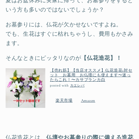
夏はお盆休みに実家に帰って、お墓参りをすると
いう方も多いのではないでしょうか？
お墓参りには、仏花が欠かせないですよね。
でも、生花はすぐに枯れちゃうし、費用もかさみ
ます。
そんなときにピッタリなのが
【仏花造花】！
【売れ筋】【当店オススメ】仏花造花1対セ
ット お墓用 お仏壇にも使えます〜迷っ
たらこれ！〜カサブランカ白
posted with
カエレバ
楽天市場
Amazon
仏花造花とは、
仏壇やお墓参りの際に備える造花