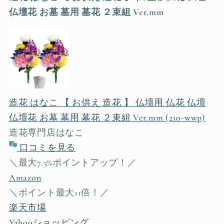
仏壇花 お墓 墓用 墓花 ２束組 Ver.mm
造花 はなこ 【 お供え 造花 】 仏壇用 仏花 仏壇
仏壇花 お墓 墓用 墓花 ２束組 Ver.mm (210-wwp)
造花専門店はなこ
口コミを見る
＼最大7.5%ポイントアップ！／
Amazon
＼ポイント最大11倍！／
楽天市場
Yahooショッピング