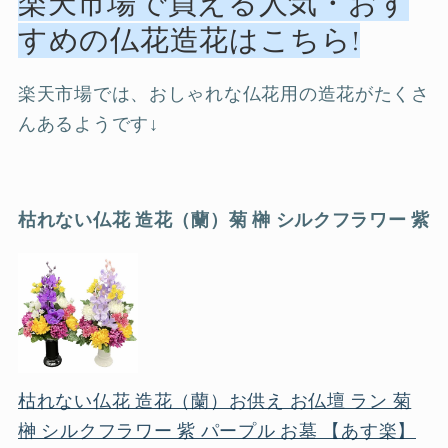
楽天市場で買える人気・おす
すめの仏花造花はこちら!
楽天市場では、おしゃれな仏花用の造花がたくさ
んあるようです↓
枯れない仏花 造花（蘭）菊 榊 シルクフラワー 紫
枯れない仏花 造花（蘭）お供え お仏壇 ラン 菊
榊 シルクフラワー 紫 パープル お墓 【あす楽】