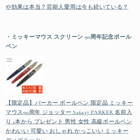
や効果は本当？芸能人愛用は今も続いている？
・ミッキーマウス スクリーン 90周年記念ボール
ペン
【限定品】パーカー ボールペン 限定品 ミッキー
マウス90周年 ジョッター S46437 PARKER 名前入
り 1本から プレゼント 男性 女性 高級ボールペン
かわいい 可愛い おしゃれ かっこいい ミッキー