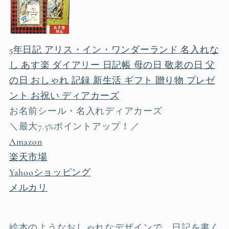
5年日記 アリス・イン・ワンダーランド 名入れな
し あす楽 ダイアリー 日記帳 母の日 敬老の日 父
の日 おしゃれ 記録 新生活 ギフト 贈り物 プレゼ
ント お祝い ディアカーズ
お名前シール・名入れディアカーズ
＼最大7.5%ポイントアップ！／
Amazon
楽天市場
Yahooショッピング
メルカリ
絵本のようなおしゃれなデザインで、日記を書く