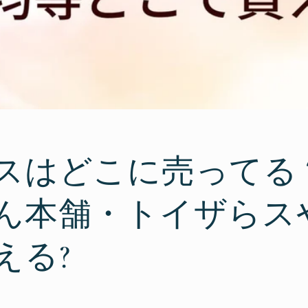
スはどこに売ってる
ん本舗・トイザらスや
える?