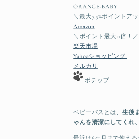
ORANGE-BABY
＼最大7.5%ポイントア
Amazon
＼ポイント最大11倍！／
楽天市場
Yahooショッピング
メルカリ
ポチップ
ベビーバスとは、
生後
ゃんを清潔にしてくれ
最近は6ヶ月まで使え