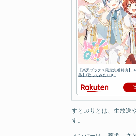
【楽天ブックス限定先着特典】Here 
盤】(歌ってみたCD(…
すとぷりとは、生放送や
す。