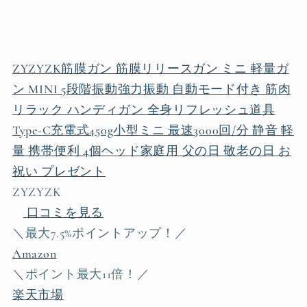
ZYZYZK筋膜ガン 筋膜リリースガン ミニ 軽量ガ
ン MINI 5段階振動強力振動 自動モード付き 筋肉
リラック ハンディガン 全身リフレッシュ道具
Type-C充電式450g小型ミニ 最速3000回/分 静音 軽
量 携帯便利 4個ヘッド家庭用 父の日 敬老の日 お
祝い プレゼント
ZYZYZK
口コミを見る
＼最大7.5%ポイントアップ！／
Amazon
＼ポイント最大11倍！／
楽天市場