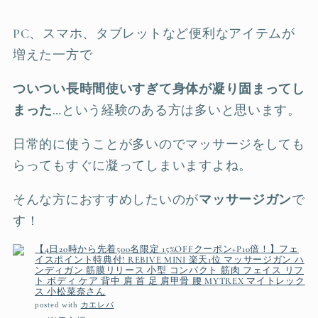
PC、スマホ、タブレットなど便利なアイテムが
増えた一方で
ついつい長時間使いすぎて身体が凝り固まってし
まった…
という経験のある方は多いと思います。
日常的に使うことが多いのでマッサージをしても
らってもすぐに凝ってしまいますよね。
そんな方におすすめしたいのが
マッサージガン
で
す！
【4日20時から先着500名限定 15%OFFクーポン+P10倍！】フェ
イスポイント特典付! REBIVE MINI 楽天1位 マッサージガン ハ
ンディガン 筋膜リリース 小型 コンパクト 筋肉 フェイス リフ
ト ボディ ケア 背中 肩 首 足 肩甲骨 腰 MYTREX マイトレック
ス 小松菜奈さん
posted with
カエレバ