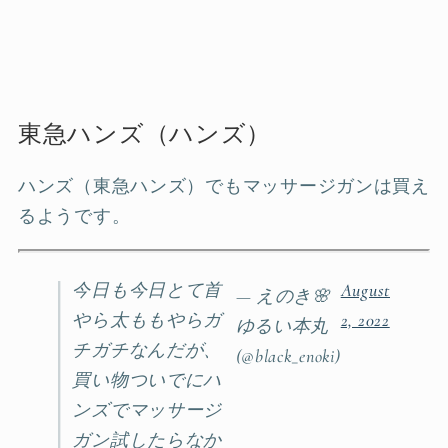
東急ハンズ（ハンズ）
ハンズ（東急ハンズ）でもマッサージガンは買え
るようです。
今日も今日とて首
August
— えのき🌸
やら太ももやらガ
2, 2022
ゆるい本丸
チガチなんだが、
(@black_enoki)
買い物ついでにハ
ンズでマッサージ
ガン試したらなか