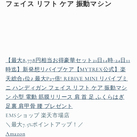
フェイス リフト ケア 振動マシン
【最大8,778円相当お得豪華セット21日14時-24日11
時迄】新発想リバイブケア【MYTREX公式】楽
天総合1位♪ 最大P27倍! REBIVE MINI リバイブミ
ニ ハンディガン フェイス リフト ケア 振動マシ
ン 小型 電動 筋膜リリース 肩 首 足 ふくらはぎ
足裏 肩甲骨 腰 プレゼント
EMSショップ 楽天市場店
＼最大7.5%ポイントアップ！／
Amazon