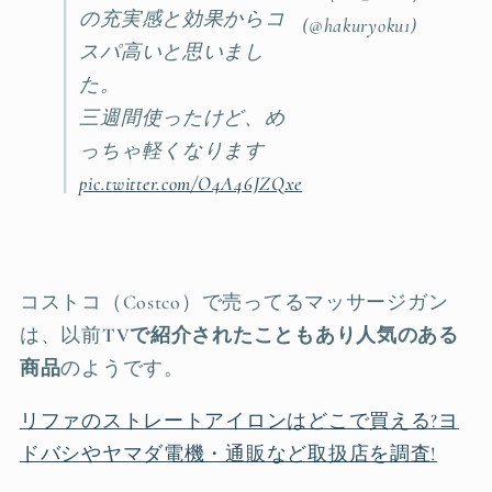
の充実感と効果からコ
(@hakuryoku1)
スパ高いと思いまし
た。
三週間使ったけど、め
っちゃ軽くなります
pic.twitter.com/O4A46JZQxe
コストコ（Costco）で売ってるマッサージガン
は、以前
TVで紹介されたこともあり人気のある
商品
のようです。
リファのストレートアイロンはどこで買える?ヨ
ドバシやヤマダ電機・通販など取扱店を調査!