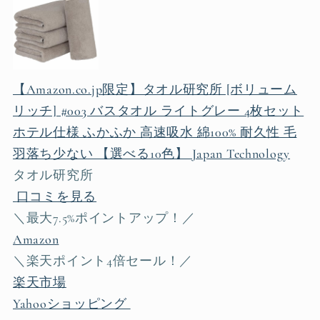
【Amazon.co.jp限定】タオル研究所 [ボリューム
リッチ] #003 バスタオル ライトグレー 4枚セット
ホテル仕様 ふかふか 高速吸水 綿100% 耐久性 毛
羽落ち少ない 【選べる10色】 Japan Technology
タオル研究所
口コミを見る
＼最大7.5%ポイントアップ！／
Amazon
＼楽天ポイント4倍セール！／
楽天市場
Yahooショッピング