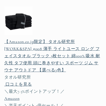
【Amazon.co.jp限定】 タオル研究所
[WORK&SPA] #008 薄手 ライトユース ロング フ
ェイスタオル ブラック 5枚セット 綿100% 吸水 耐
久性 タフ使用 頭に巻きやすい スポーツ ジム サ
ウナ アウトドア 【選べる3色】
タオル研究所
口コミを見る
＼最大7.5%ポイントアップ！／
Amazon
＼楽天ポイント4倍セール！／