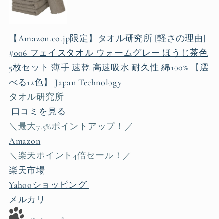
【Amazon.co.jp限定】タオル研究所 [軽さの理由]
#006 フェイスタオル ウォームグレー ほうじ茶色
5枚セット 薄手 速乾 高速吸水 耐久性 綿100% 【選
べる12色】 Japan Technology
タオル研究所
口コミを見る
＼最大7.5%ポイントアップ！／
Amazon
＼楽天ポイント4倍セール！／
楽天市場
Yahooショッピング
メルカリ