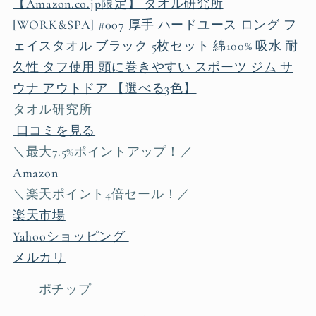
【Amazon.co.jp限定】 タオル研究所
[WORK&SPA] #007 厚手 ハードユース ロング フ
ェイスタオル ブラック 5枚セット 綿100% 吸水 耐
久性 タフ使用 頭に巻きやすい スポーツ ジム サ
ウナ アウトドア 【選べる3色】
タオル研究所
口コミを見る
＼最大7.5%ポイントアップ！／
Amazon
＼楽天ポイント4倍セール！／
楽天市場
Yahooショッピング
メルカリ
ポチップ