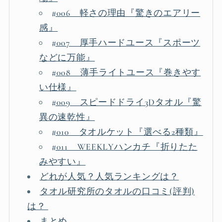
#006 軽さの理由『驚きのエアリー
感』
#007 厚手ハードユース『スポーツ
などに万能』
#008 薄手ライトユース『巻きやす
い仕様』
#009 スピードドライ3Dタオル『驚
異の速乾性』
#010 タオルケット『選べる2種類』
#011 WEEKLYハンカチ『折りたた
みやすい』
どれが人気？人気ランキングは？
タオル研究所のタオルの口コミ(評判)
は？
まとめ