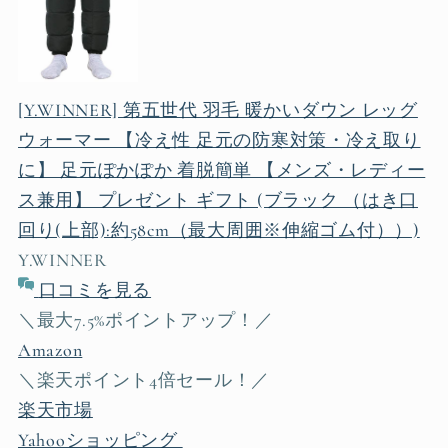
[Y.WINNER] 第五世代 羽毛 暖かいダウン レッグ
ウォーマー 【冷え性 足元の防寒対策・冷え取り
に】 足元ぽかぽか 着脱簡単 【メンズ・レディー
ス兼用】 プレゼント ギフト (ブラック （はき口
回り(上部):約58cm（最大周囲※伸縮ゴム付））)
Y.WINNER
口コミを見る
＼最大7.5%ポイントアップ！／
Amazon
＼楽天ポイント4倍セール！／
楽天市場
Yahooショッピング