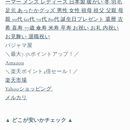
ーマー メンズ レディース 日本製 暖かい 冬 羽毛
足元 あったかグッズ 男性 女性 祖母 祖父 父親 母
親 50代 60代 70代 80代 誕生日プレゼント 還暦 古
希 喜寿 77歳 傘寿 米寿 卒寿 お祝い お礼 内祝い
お見舞い 退職祝い
パジャマ屋
＼最大7.5%ポイントアップ！／
Amazon
＼楽天ポイント4倍セール！／
楽天市場
Yahooショッピング
メルカリ
▲ どこが安いかチェック ▲