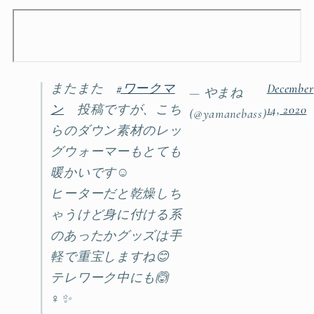
またまた
#ワークマ
December
— やまね
ン
投稿ですが、こち
14, 2020
(@yamanebass)
らのダウン素材のレッ
グウォーマーもとても
暖かいです☺️
ヒーターだと乾燥しち
ゃうけど身に付ける系
のあったかグッズは手
軽で重宝しますね😊
テレワーク中にも🙆
♀️✨