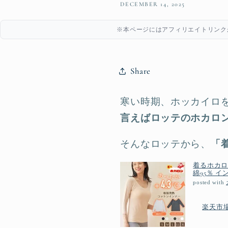
DECEMBER 14, 2025
※本ページにはアフィリエイトリンク
Share
寒い時期、ホッカイロ
言えばロッテのホカロ
そんなロッテから、
「
着るホカロン
綿95％ イ
posted with
楽天市