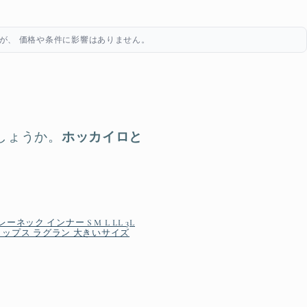
が、 価格や条件に影響はありません。
しょうか。
ホッカイロと
ック インナー S M L LL 3L
 トップス ラグラン 大きいサイズ