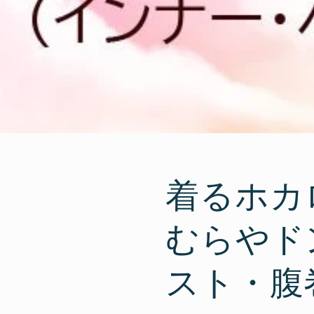
着るホカ
むらやド
スト・腹