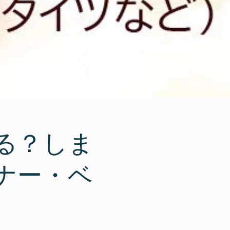
る？しま
ナー・ベ