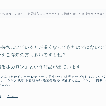
が含まれています。 商品購入により当サイトに報酬が発生する場合があります
を持ち歩いている方が多くなってきたのではないで
ン
をご存知の方も多いですよね？
着るホカロン」
という商品が出ています。
 あったかインナー レディース 長袖 7分丈 綿混 カップなし Uネック バレーネ
ンナーシャツ 肌着 下着 暖かい 吸湿発熱 冬 保温 あったか インナー 防寒
カエレバ
場
Amazon