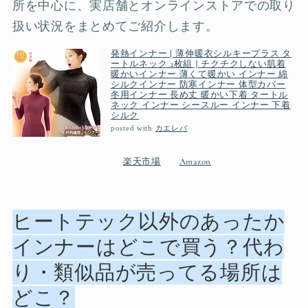
所を中心に、実店舗とオンラインストアでの取り
扱い状況をまとめてご紹介します。
発熱インナー [ 薄伸暖衣シルキープラス タ
ートルネック 2枚組 ] チクチクしない肌着
暖かいインナー 薄くて暖かい インナー 綿
シルクインナー 防寒インナー 体型カバー
冬用インナー 長め丈 暖かい下着 タートル
ネック インナー シースルー インナー 下着
シルク
posted with
カエレバ
楽天市場
Amazon
ヒートテック以外のあったか
インナーはどこで買う？代わ
り・類似品が売ってる場所は
どこ？