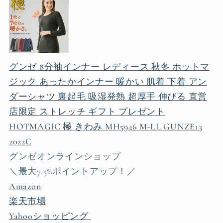
グンゼ 8分袖インナー レディース 秋冬 ホットマ
ジック あったかインナー 暖かい 肌着 下着 アン
ダーシャツ 裏起毛 吸湿発熱 超厚手 伸びる 直営
店限定 ストレッチ ギフト プレゼント
HOTMAGIC 極 きわみ MH5946 M-LL GUNZE13
2022C
グンゼオンラインショップ
＼最大7.5%ポイントアップ！／
Amazon
楽天市場
Yahooショッピング