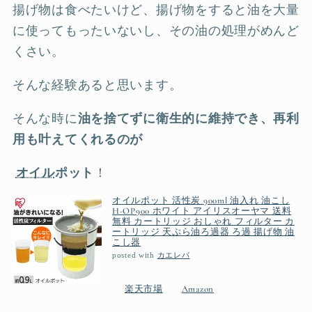
揚げ物は食べたいけど、揚げ物をすると油を大量
に使ってもったいないし、その油の処理がめんど
くさい。
そんな経験あると思います。
そんな時に
油を捨てずに衛生的に維持でき、再利
用も叶えてくれるのが
オイル
ポット
！
オイルポット 活性炭 900ml 油入れ 油こし
H-OP900 ホワイト アイリスオーヤマ 送料
無料 カートリッジ おしゃれ フィルター カ
ートリッジ 天ぷら油ろ過器 ろ過 揚げ物 油
こし器
posted with
カエレバ
楽天市場
Amazon