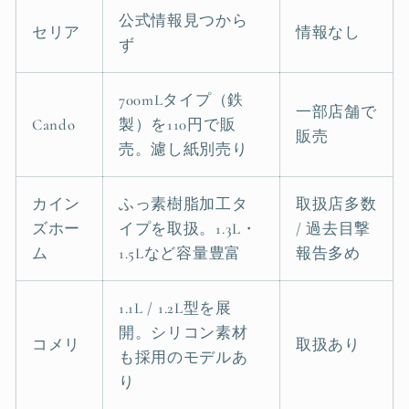
公式情報見つから
セリア
情報なし
ず
700mLタイプ（鉄
一部店舗で
Cando
製）を110円で販
販売
売。濾し紙別売り
カイン
ふっ素樹脂加工タ
取扱店多数
ズホー
イプを取扱。1.3L・
/ 過去目撃
ム
1.5Lなど容量豊富
報告多め
1.1L / 1.2L型を展
開。シリコン素材
コメリ
取扱あり
も採用のモデルあ
り