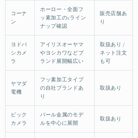
ホーロー・全面フ
コーナ
販売店舗あ
ッ素加工の2ライン
ン
り
ナップ確認
ヨドバ
アイリスオーヤマ
取扱あり /
シカメ
やヨシカワなどブ
ネット注文
ラ
ランド展開幅広い
も可
フッ素加工タイプ
ヤマダ
の自社ブランドあ
取扱あり
電機
り
ビック
パール金属のモデ
取扱あり
カメラ
ルを中心に展開