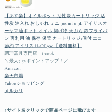
【あす楽】オイルポット 活性炭カートリッジ 活
性炭 油入れ おしゃれ ミニ 900ml 0.9L アイリスオ
ーヤマ油ポット オイル 揚げ物 天ぷら 鉄フライパ
ン 再利用 油 保存 保管 カートリッジ1個付 エコ
節約 アイリス H-OP900【送料無料】
調理器具専門店 i-cook
＼最大7.5%ポイントアップ！／
Amazon
楽天市場
Yahooショッピング
メルカリ
↑サイト名クリックで商品ページに飛びます