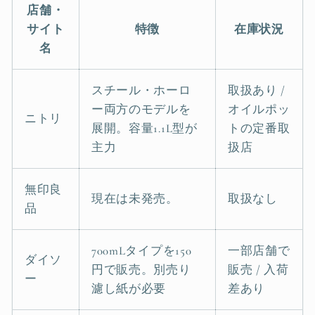
店舗・
サイト
特徴
在庫状況
名
スチール・ホーロ
取扱あり /
ー両方のモデルを
オイルポッ
ニトリ
展開。容量1.1L型が
トの定番取
主力
扱店
無印良
現在は未発売。
取扱なし
品
700mLタイプを150
一部店舗で
ダイソ
円で販売。別売り
販売 / 入荷
ー
濾し紙が必要
差あり