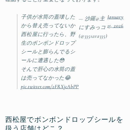
子供が水筒の蓋壊した
January
— 沙羅@主
から替え売ってないか
15, 2026
にすみっコ
西松屋に行ったら、野
(@335sara335)
生のボンボンドロップ
シールと膨らんでるシ
ールに遭遇した😳
そんで肝心の水筒の蓋
は売ってなかった😂
pic.twitter.com/2FRXjcAbPP
西松屋でボンボンドロップシールを
扱う店舗はどこ？