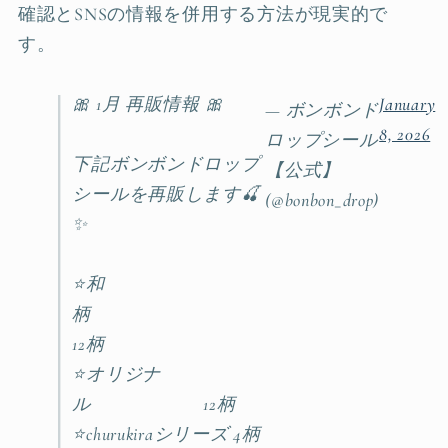
確認とSNSの情報を併用する方法が現実的で
す。
🎀 1月 再販情報 🎀
January
— ボンボンド
8, 2026
ロップシール
下記ボンボンドロップ
【公式】
シールを再販します🍒
(@bonbon_drop)
✨
⭐️和
柄
12柄
⭐️オリジナ
ル 12柄
⭐️churukiraシリーズ 4柄