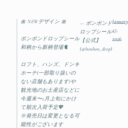
🎀 NEWデザイン 🎀
Januar
— ボンボンド
27,
ロップシール
ボンボンドロップシール
2026
【公式】
和柄から新柄登場🐈
(@bonbon_drop)
ロフト、ハンズ、ドンキ
ホーテ(一部取り扱いの
ない店舗もあります)や
観光地のお土産店などに
今週末〜2月上旬にかけ
て順次入荷予定💖
※発売日は変更となる可
能性がございます