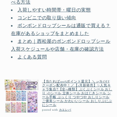
べる方法
入荷しやすい時間帯・曜日の実態
コンビニでの取り扱い傾向
ボンボンドロップシールは通販で買える？
在庫があるショップをまとめました
まとめ｜西松屋のボンボンドロップシール
入荷スケジュールや店舗・在庫の確認方法
よくある質問
【当たれば100%ポイント還元】＼ 25％OFF
クーポン配布中！／【1月新発売】✨人気キ
ャラ集合‼【全51種類】ぷくぷくシール おし
り 3Dシール 立体シール おはじきシール シ
ール手帳 ぷっくり つやつや おしりシール
ご褒美シール かわいいシール おしりぷにぷ
にシール
posted with
カエレバ