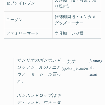
文具棚下段・お菓子売
セブンイレブン
り場付近
雑誌棚周辺・エンタメ
ローソン
グッズコーナー
ファミリーマート
文具棚・レジ横
サンリオのボンボンド
January
— 英才
ロップシールのミニと
16,
(@eisai_kyouiku)
ウォーターシール買っ
2026
た。
ボンボンドロップはキ
ディランド、ウォータ