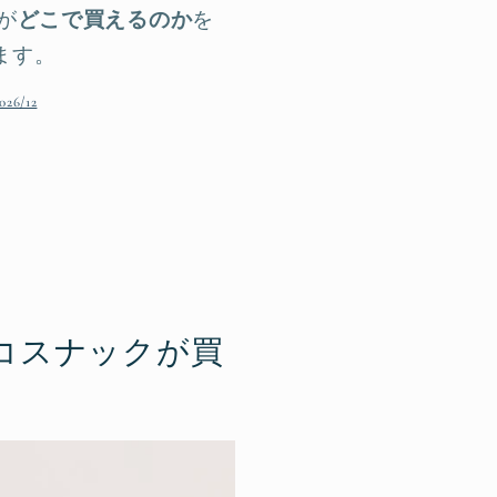
が
どこで買えるのか
を
ます。
6/12
コスナックが買